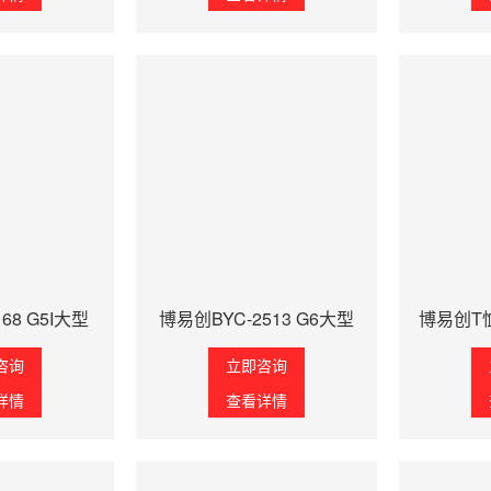
68 G5I大型
博易创BYC-2513 G6大型
博易创T恤
咨询
立即咨询
详情
查看详情