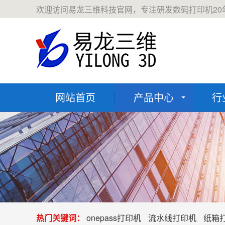
欢迎访问易龙三维科技官网，专注研发数码打印机20
网站首页
产品中心
行
热门关键词：
onepass打印机
流水线打印机
纸箱