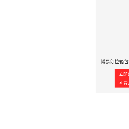
博易创拉箱包
立即
查看