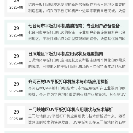
29
绍兴平板打印机技术发展的新趋势探析作为长三角地区重要的
2025-08
制造基地，绍兴的平板打印机产业近年来取得显著突破。凭借
强大的技术研发实力和完善的产业链配套，绍兴制造的平板
UV打印机、万能打印机等设备正逐步抢占中高端市场份额。
七台河市平板打印机选购指南：专业用户必备设备解析
29
从技术.......
七台河市平板打印机选购指南：专业用户必备设备解析在七台
2025-08
河地区，平板打印机作为新型数码印刷设备，凭借其优异的印
刷性能正快速占领个性化定制市场。这类工业级打印设备不仅
能处理传统纸张介质，更能直接在亚克力、金属、玻璃等硬质
日照地区平板打印机应用现状及选型指南
29
材料上进行高质量彩印，为当地广告制作、工艺品加工等行业
日照地区平板打印机应用现状及选型指南随着个性化印刷需求
2025-08
带来显著效益提升。七台河厂商提供的UV平板.......
的激增，日照地区的平板打印机市场近三年保持着年均18%的
增速。不同于传统喷绘设备，工业级UV平板打印机凭借其可
在玻璃、金属、亚克力等异形材质上直接印....
齐河石材UV平板打印机技术与市场应用探析
29
齐河石材UV平板打印机技术与市场应用探析在工业数码印刷
2025-08
领域，齐河作为华东地区重要的石材产业聚集地，其石材UV
打印技术的创新正推动着传统建材行业的转型升级。UV平板
打印机凭借其高精度、强附着力和环保特性，成为石材表面装
三门峡地区UV平板打印机应用现状与技术解析
29
饰的优选方案，广泛应用于背景墙、台面板及艺术浮雕等领
三门峡地区UV平板打印机应用现状与技术解析近年来，随着
2025-08
域。技术优势解析齐河本土设备厂商研发的第五代UV.......
数码印刷技术的快速发展，UV平板打印在三门峡地区的石材
加工行业实现了广泛的工业应用。本文将从设备特性、市场应