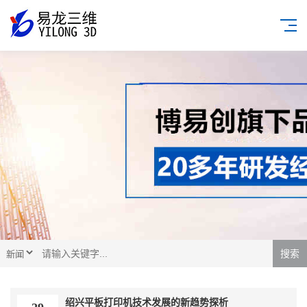
搜索
绍兴平板打印机技术发展的新趋势探析